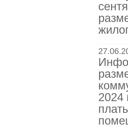
сентя
разм
жило
27.06.2
Инфо
разм
комму
2024 
платы
поме