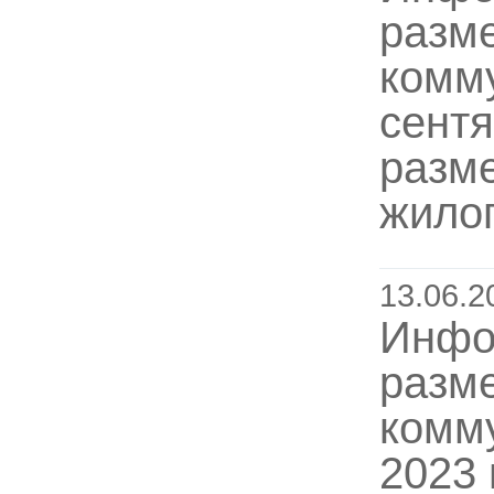
разм
комму
сентя
разм
жило
13.06.2
Инфо
разм
комму
2023 